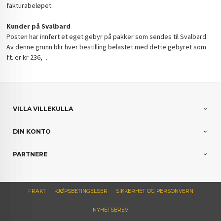
fakturabeløpet.
Kunder på Svalbard
Posten har innført et eget gebyr på pakker som sendes til Svalbard.
Av denne grunn blir hver bestilling belastet med dette gebyret som
f.t. er kr 236,- .
VILLA VILLEKULLA
DIN KONTO
PARTNERE
FRAKT
KJØPSBETINGELSER
SIKKERHET OG PERSONVERN
NYHETSBREV