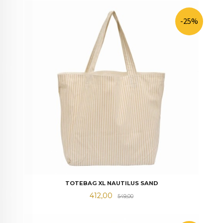
-25%
TOTEBAG XL NAUTILUS SAND
Tilbud
Rabatt
412,00
549,00