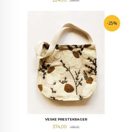
299,00
-25%
VESKE PRESTEKRAGER
Tilbud
Rabatt
374,00
499,00