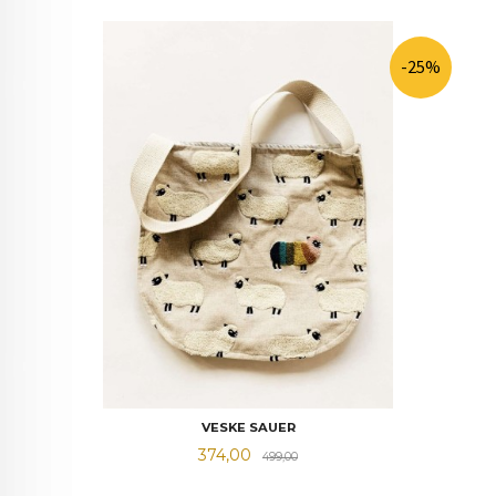
-25%
VESKE SAUER
Tilbud
Rabatt
374,00
499,00