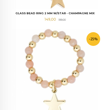
GLASS BEAD RING 2 MM W/STAR - CHAMPAGNE MIX
Tilbud
Rabatt
149,00
199,00
-25%