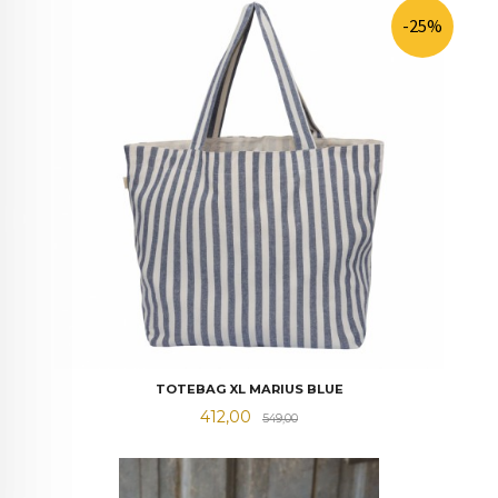
-25%
TOTEBAG XL MARIUS BLUE
Tilbud
Rabatt
412,00
549,00