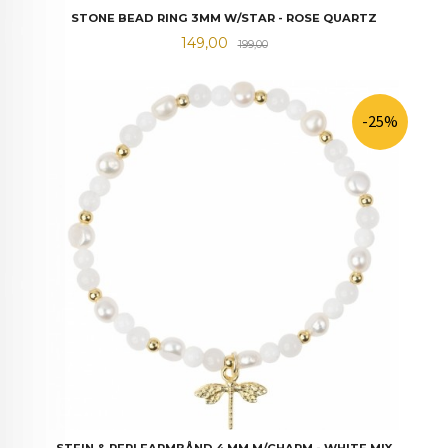
STONE BEAD RING 3MM W/STAR - ROSE QUARTZ
Tilbud
Rabatt
149,00
199,00
-25%
STEIN & PERLEARMBÅND 4 MM M/CHARM - WHITE MIX