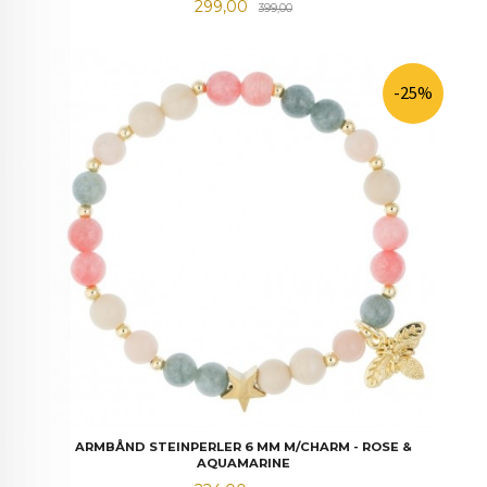
Tilbud
Rabatt
299,00
399,00
-25%
ARMBÅND STEINPERLER 6 MM M/CHARM - ROSE &
AQUAMARINE