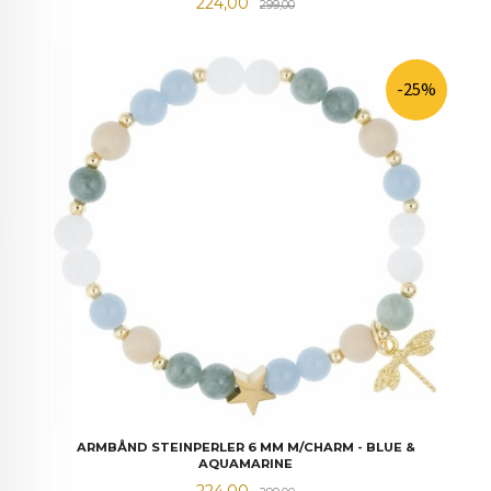
Tilbud
Rabatt
224,00
299,00
-25%
ARMBÅND STEINPERLER 6 MM M/CHARM - BLUE &
AQUAMARINE
Tilbud
Rabatt
224,00