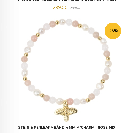
Tilbud
Rabatt
299,00
399,00
-25%
STEIN & PERLEARMBÅND 4 MM M/CHARM - ROSE MIX