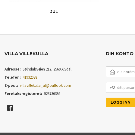
JUL
VILLA VILLEKULLA
DIN KONTO
E-
Adresse:
Sølndalsveien 217, 2560 Alvdal
POSTADRESSE
Telefon:
41932028
DITT
E-post:
villavillekulla_al@outlook.com
PASSORD
Foretaksregisteret:
923736395