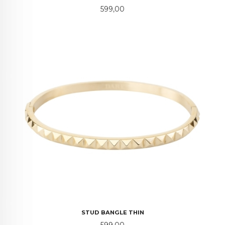
Pris
599,00
STUD BANGLE THIN
Pris
599,00