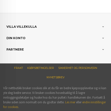
VILLA VILLEKULLA
DIN KONTO
PARTNERE
FRAKT
KJØPSBETINGELSER
SIKKERHET OG PERSONVERN
NYHETSBREV
Vår nettbutikk bruker cookies slik at du får en bedre kjøpsopplevelse og vi kan
yte deg bedre service. Vi bruker cookies hovedsaklig til å lagre
innloggingsdetaljer og huske hva du har puttet i handlekurven din. Fortsett å
bruke siden som normalt om du godtar dette.
Les mer
eller
endre innstillinger
for cookies.