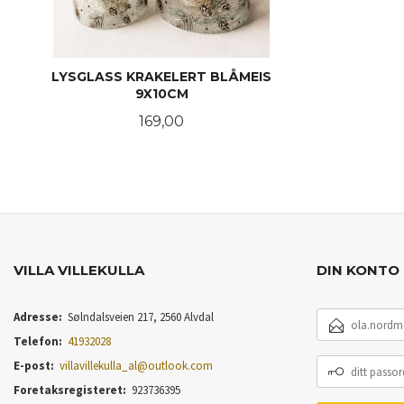
LYSGLASS KRAKELERT BLÅMEIS
9X10CM
Pris
169,00
KJØP
VILLA VILLEKULLA
DIN KONTO
E-
Adresse:
Sølndalsveien 217, 2560 Alvdal
POSTADRESSE
Telefon:
41932028
DITT
E-post:
villavillekulla_al@outlook.com
PASSORD
Foretaksregisteret:
923736395