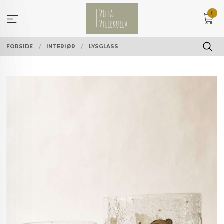
Gå
0
til
innholdet
FORSIDE
INTERIØR
LYSGLASS