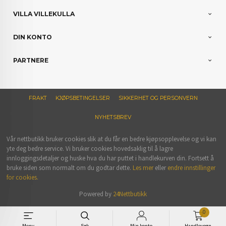
VILLA VILLEKULLA
DIN KONTO
PARTNERE
FRAKT
KJØPSBETINGELSER
SIKKERHET OG PERSONVERN
NYHETSBREV
Vår nettbutikk bruker cookies slik at du får en bedre kjøpsopplevelse og vi kan
yte deg bedre service. Vi bruker cookies hovedsaklig til å lagre
innloggingsdetaljer og huske hva du har puttet i handlekurven din. Fortsett å
bruke siden som normalt om du godtar dette.
Les mer
eller
endre innstillinger
for cookies.
Powered by
24Nettbutikk
0
Meny
Søk
Min konto
Handlevogn