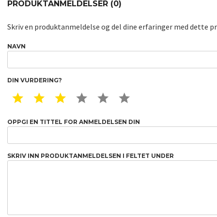
PRODUKTANMELDELSER (0)
Skriv en produktanmeldelse og del dine erfaringer med dette p
NAVN
DIN VURDERING?
1 STAR
2 STAR
3 STAR
4 STAR
5 STAR
6 STAR
OPPGI EN TITTEL FOR ANMELDELSEN DIN
SKRIV INN PRODUKTANMELDELSEN I FELTET UNDER