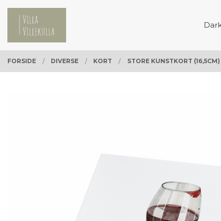
Gå
Lukk
PRODUKTER
til
Dar
innholdet
FORSIDE
DIVERSE
KORT
STORE KUNSTKORT (16,5CM)