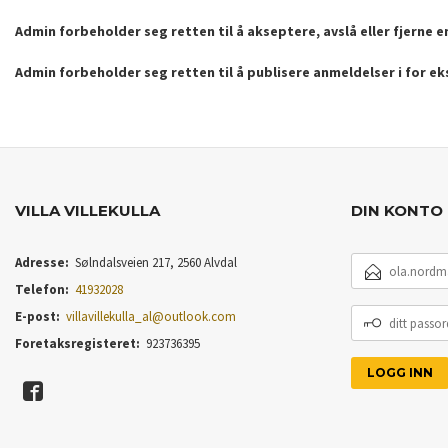
Admin forbeholder seg retten til å akseptere, avslå eller fjerne 
Admin forbeholder seg retten til å publisere anmeldelser i for e
VILLA VILLEKULLA
DIN KONTO
E-
Adresse:
Sølndalsveien 217, 2560 Alvdal
POSTADRESSE
Telefon:
41932028
DITT
E-post:
villavillekulla_al@outlook.com
PASSORD
Foretaksregisteret:
923736395