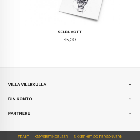
SELBUVOTT
Pris
45,00
VILLA VILLEKULLA
DIN KONTO
PARTNERE
FRAKT
KJØPSBETINGELSER
SIKKERHET OG PERSONVERN