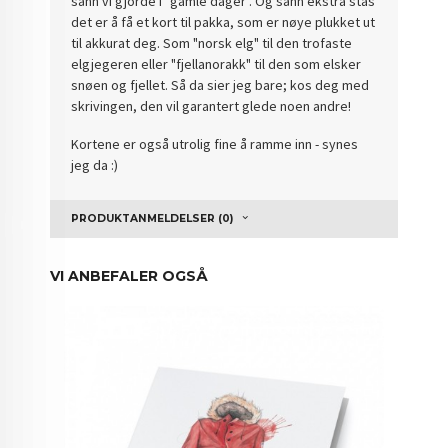
sånn vi gjorde i "gamle dager". Og sånn ekstra stas
det er å få et kort til pakka, som er nøye plukket ut
til akkurat deg. Som "norsk elg" til den trofaste
elgjegeren eller "fjellanorakk" til den som elsker
snøen og fjellet. Så da sier jeg bare; kos deg med
skrivingen, den vil garantert glede noen andre!
Kortene er også utrolig fine å ramme inn - synes
jeg da :)
PRODUKTANMELDELSER (0)
VI ANBEFALER OGSÅ