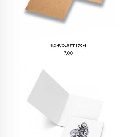
KONVOLUTT 17CM
Pris
7,00