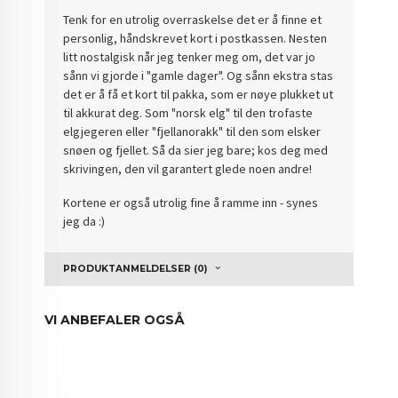
Tenk for en utrolig overraskelse det er å finne et
personlig, håndskrevet kort i postkassen. Nesten
litt nostalgisk når jeg tenker meg om, det var jo
sånn vi gjorde i "gamle dager". Og sånn ekstra stas
det er å få et kort til pakka, som er nøye plukket ut
til akkurat deg. Som "norsk elg" til den trofaste
elgjegeren eller "fjellanorakk" til den som elsker
snøen og fjellet. Så da sier jeg bare; kos deg med
skrivingen, den vil garantert glede noen andre!
Kortene er også utrolig fine å ramme inn - synes
jeg da :)
PRODUKTANMELDELSER (0)
VI ANBEFALER OGSÅ