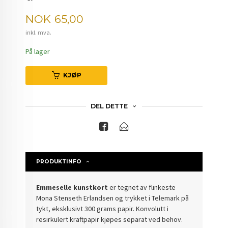
Pris
NOK
65,00
inkl. mva.
På lager
KJØP
DEL DETTE
PRODUKTINFO
Emmeselle kunstkort
er tegnet av flinkeste
Mona Stenseth Erlandsen og trykket i Telemark på
tykt, eksklusivt 300 grams papir. Konvolutt i
resirkulert kraftpapir kjøpes separat ved behov.