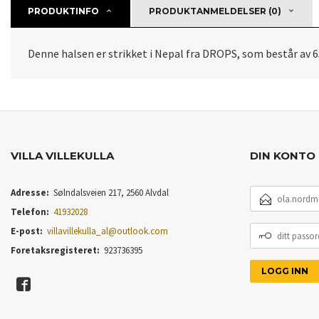
PRODUKTINFO
PRODUKTANMELDELSER (0)
Denne halsen er strikket i Nepal fra DROPS, som består av 
VILLA VILLEKULLA
DIN KONTO
E-
Adresse:
Sølndalsveien 217, 2560 Alvdal
POSTADRESSE
Telefon:
41932028
DITT
E-post:
villavillekulla_al@outlook.com
PASSORD
Foretaksregisteret:
923736395