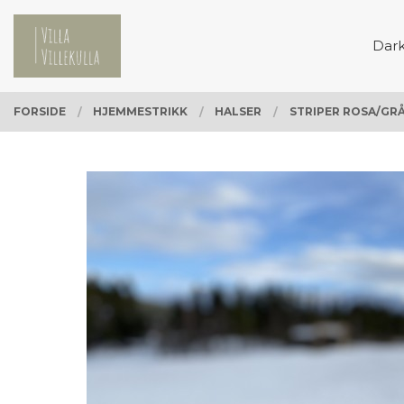
Gå
Lukk
PRODUKTER
til
Dar
innholdet
FORSIDE
HJEMMESTRIKK
HALSER
STRIPER ROSA/GRÅ