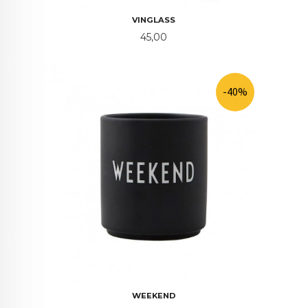
VINGLASS
Pris
45,00
-40%
WEEKEND