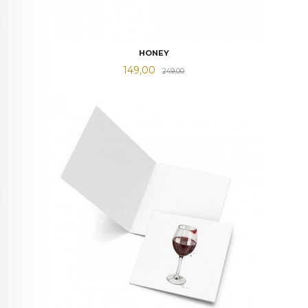
HONEY
Tilbud
Rabatt
149,00
249,00