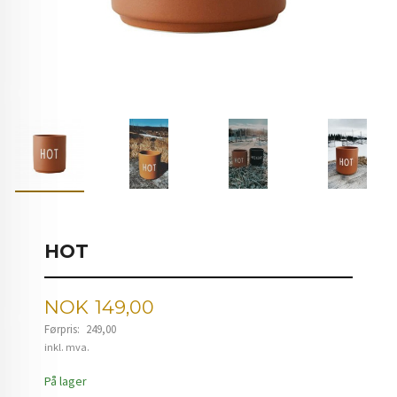
HOT
Tilbud
NOK
149,00
Førpris:
249,00
Rabatt
inkl. mva.
På lager