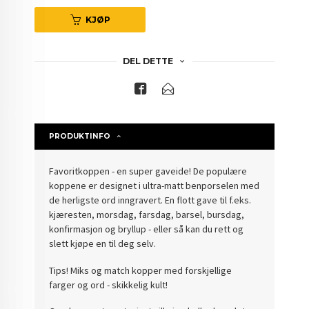
KJØP
DEL DETTE
PRODUKTINFO
Favoritkoppen - en super gaveide! De populære
koppene er designet i ultra-matt benporselen med
de herligste ord inngravert. En flott gave til f.eks.
kjæresten, morsdag, farsdag, barsel, bursdag,
konfirmasjon og bryllup - eller så kan du rett og
slett kjøpe en til deg selv.
Tips! Miks og match kopper med forskjellige
farger og ord - skikkelig kult!