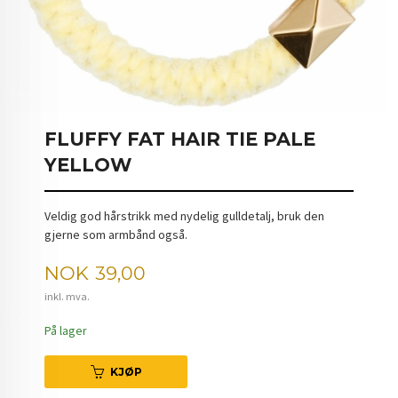
FLUFFY FAT HAIR TIE PALE
YELLOW
Veldig god hårstrikk med nydelig gulldetalj, bruk den
gjerne som armbånd også.
Pris
NOK
39,00
inkl. mva.
På lager
KJØP