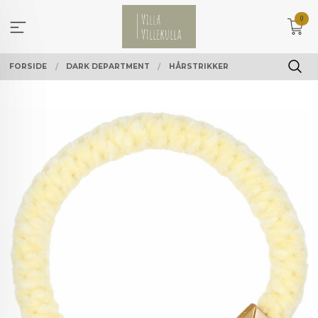
Gå
0
til
innholdet
FORSIDE
DARK DEPARTMENT
HÅRSTRIKKER