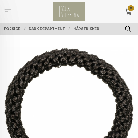
Gå
0
til
innholdet
FORSIDE
DARK DEPARTMENT
HÅRSTRIKKER