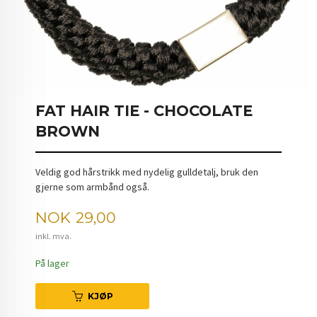
FAT HAIR TIE - CHOCOLATE
BROWN
Veldig god hårstrikk med nydelig gulldetalj, bruk den
gjerne som armbånd også.
Pris
NOK
29,00
inkl. mva.
På lager
KJØP