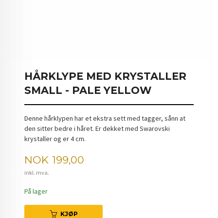
HÅRKLYPE MED KRYSTALLER
SMALL - PALE YELLOW
Denne hårklypen har et ekstra sett med tagger, sånn at
den sitter bedre i håret. Er dekket med Swarovski
krystaller og er 4 cm.
Pris
NOK
199,00
inkl. mva.
På lager
KJØP