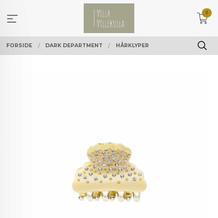
Gå
0
til
innholdet
FORSIDE
DARK DEPARTMENT
HÅRKLYPER